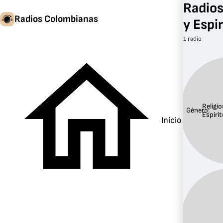
Radios
Radios Colombianas
y Espi
1 radio
Religio
Género:
Espirit
Inicio