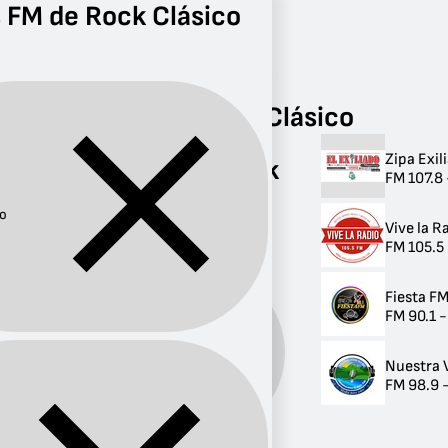
 FM de Rock Clásico
Radio
Rock Clásico
FM
Radios FM de Rock Clásico
Zipa Exil
Radios FM de Rock
FM 107.8
Clásico
co
Vive la 
4 radios
FM 105.5
Fiesta F
FM 90.1 -
Rock
Género:
Clásico
Nuestra 
FM 98.9 