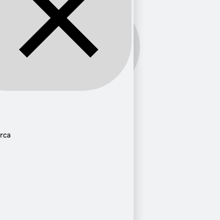
Banda:
FM
Provincia
Cauca
3
rca
Cundinamarca
1
Ciudad
La Vega
1
Zipaquirá
1
Popayán