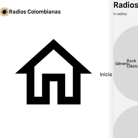
Radios
Radios Colombianas
4 radios
Rock
Género:
Clási
Inicio