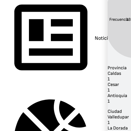
Frecuencia:
13
Noticias
Provincia
Caldas
1
Cesar
1
Antioquia
1
Ciudad
Valledupar
1
La Dorada