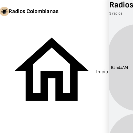
Radio
Radios Colombianas
3 radios
Banda:
AM
Inicio