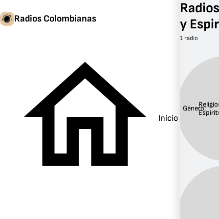
Radios
Radios Colombianas
y Espi
1 radio
Religio
Género:
Espirit
Inicio