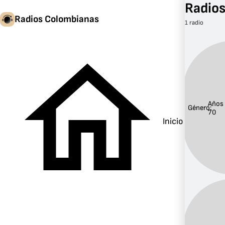
Radios
Radios Colombianas
1 radio
Años
Género:
70
Inicio