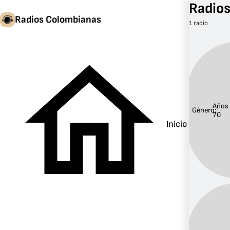
Radios
Radios Colombianas
1 radio
Años
Género:
70
Inicio