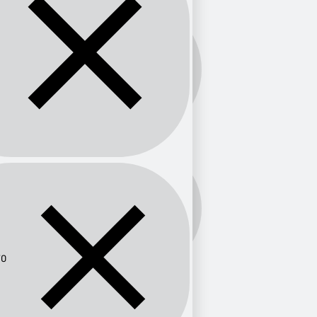
Banda:
AM
Frecuencia:
870
70
Provincia
Tolima