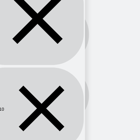
Banda:
AM
Frecuencia:
1110
10
Provincia
Valle del Cauca