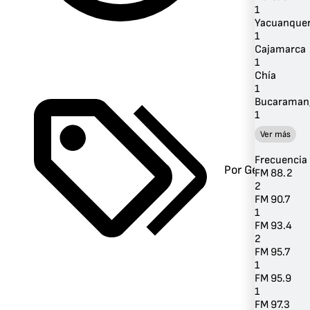
1
Yacuanque
1
Cajamarca
1
Chía
1
Bucaraman
1
Ver más
Frecuencia
Por Género
FM 88.2
2
FM 90.7
1
FM 93.4
2
FM 95.7
1
FM 95.9
1
FM 97.3