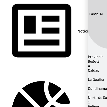
Banda:
FM
Noticias
Provincia
Bogotá
4
Caldas
1
La Guajira
1
Cundinama
1
Norte de S
1
Bolívar