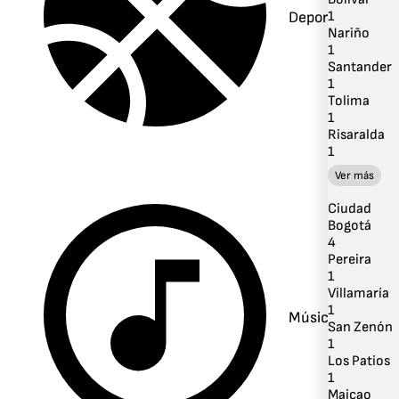
Deportes
1
Nariño
1
Santander
1
Tolima
1
Risaralda
1
Ver más
Ciudad
Bogotá
4
Pereira
1
Villamaría
1
Música
San Zenón
1
Los Patios
1
Maicao