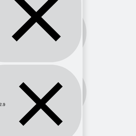
Banda:
FM
Frecuencia:
102.9
2.9
Provincia
Nariño